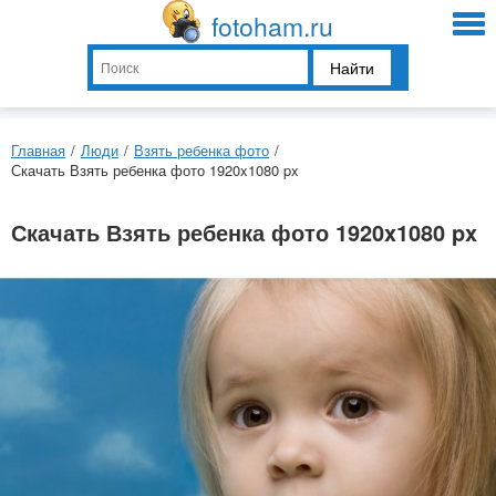
fotoham.ru
Найти
Главная
/
Люди
/
Взять ребенка фото
/
Скачать Взять ребенка фото 1920x1080 px
Скачать Взять ребенка фото 1920x1080 px