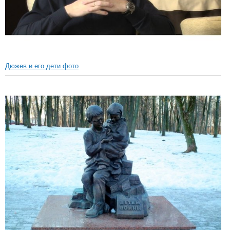
Дюжев и его дети фото