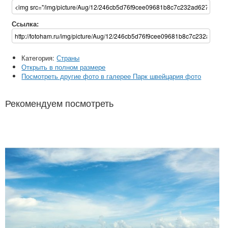
Ссылка:
Категория:
Страны
Открыть в полном размере
Посмотреть другие фото в галерее Парк швейцария фото
Рекомендуем посмотреть