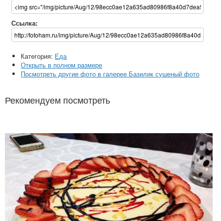
Ссылка:
Категория:
Еда
Открыть в полном размере
Посмотреть другие фото в галерее Базилик сушеный фото
Рекомендуем посмотреть