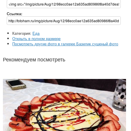
Ссылка:
Категория:
Еда
Открыть в полном размере
Посмотреть другие фото в галерее Базилик сушеный фото
Рекомендуем посмотреть