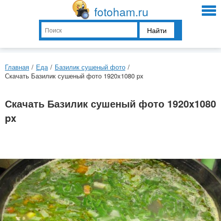
fotoham.ru
Найти
Главная
/
Еда
/
Базилик сушеный фото
/
Скачать Базилик сушеный фото 1920x1080 px
Скачать Базилик сушеный фото 1920x1080
px