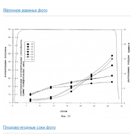
Яблочное варенье фото
Плодово-ягодные соки фото