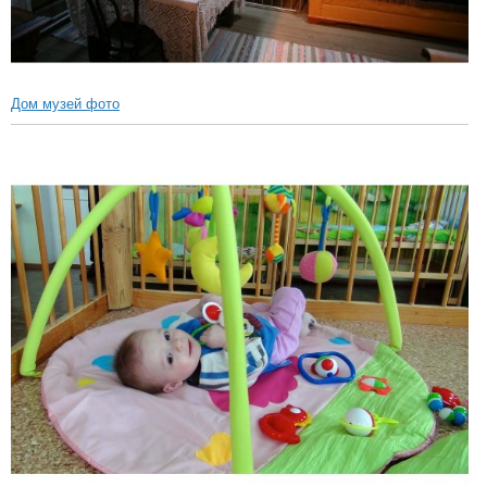
Дом музей фото