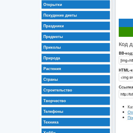
Открытки
Похудение диеты
Праздники
Предметы
Код д
Приколы
BB-код
Природа
Растения
HTML-к
Страны
Ссылка
Строительство
Творчество
Ка
Телефоны
От
По
Техника
Хобби