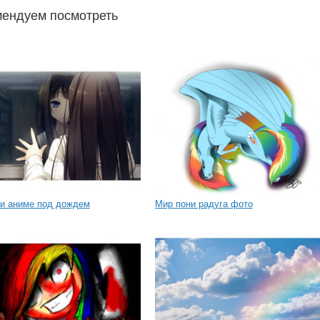
ендуем посмотреть
ки аниме под дождем
Мир пони радуга фото