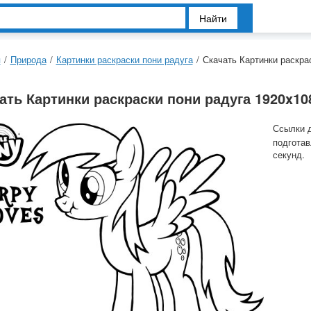
Найти
я
/
Природа
/
Картинки раскраски пони радуга
/
Скачать Картинки раскра
ать Картинки раскраски пони радуга 1920x10
Ссылки 
подготав
секунд.