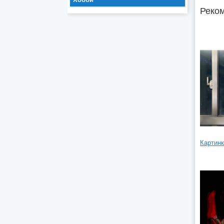
Реком
Картин