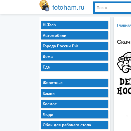
fotoham.ru
Hi-Tech
Главна
Автомобили
Скач
Города России РФ
Дома
Еда
Животные
Камни
Космос
Люди
Обои для рабочего стола