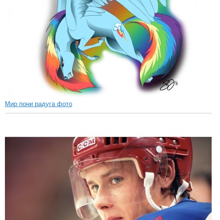
Мир пони радуга фото