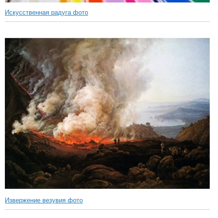
Искусственная радуга фото
Извержение везувия фото