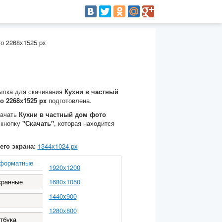
о 2268x1525 px
ылка для скачивания
Кухни в частный
о 2268x1525 px
подготовлена.
качать
Кухни в частный дом фото
 кнопку
"Скачать"
, которая находится
его экрана:
1344
х
1024
px
форматные
1920x1200
кранные
1680x1050
1440x900
1280x800
тбука