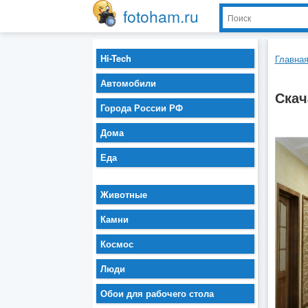
fotoham.ru
Hi-Tech
Главна
Автомобили
Скач
Города России РФ
Дома
Еда
Животные
Камни
Космос
Люди
Обои для рабочего стола