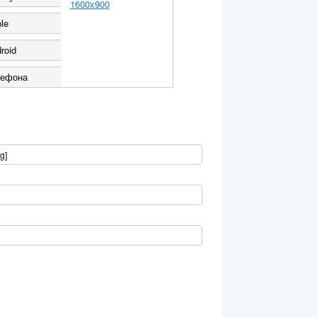
1600x900
le
roid
лефона