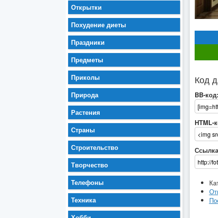
Открытки
Похудение диеты
Праздники
Предметы
Приколы
Код д
Природа
BB-код
Растения
HTML-к
Страны
Строительство
Ссылка
Творчество
Телефоны
Ка
От
Техника
По
Хобби