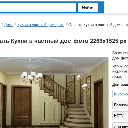
Найти
я
/
Дома
/
Кухни в частный дом фото
/
Скачать Кухни в частный дом фот
ать Кухни в частный дом фото 2268x1525 px
Ваша сс
дом фот
Чтобы с
нажмите
ниже.
Для ваш
Широко
Полноэ
HDTV
Для ноу