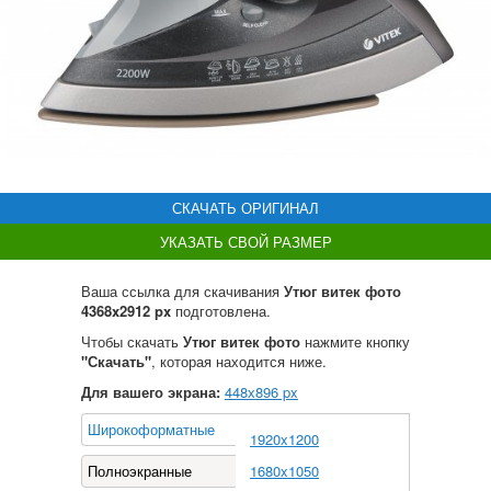
СКАЧАТЬ ОРИГИНАЛ
УКАЗАТЬ СВОЙ РАЗМЕР
Ваша ссылка для скачивания
Утюг витек фото
4368x2912 px
подготовлена.
Чтобы скачать
Утюг витек фото
нажмите кнопку
"Скачать"
, которая находится ниже.
Для вашего экрана:
448
х
896
px
Широкоформатные
1920x1200
Полноэкранные
1680x1050