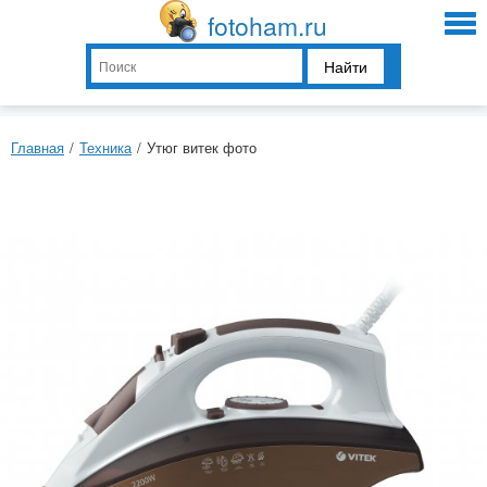
fotoham.ru
Найти
Главная
/
Техника
/
Утюг витек фото