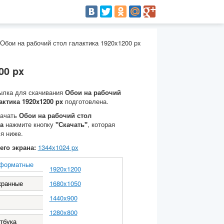
Обои на рабочий стол галактика 1920x1200 px
00 px
ылка для скачивания
Обои на рабочий
актика 1920x1200 px
подготовлена.
качать
Обои на рабочий стол
а
нажмите кнопку
"Скачать"
, которая
я ниже.
его экрана:
1344
х
1024
px
форматные
1920x1200
кранные
1680x1050
1440x900
1280x800
тбука