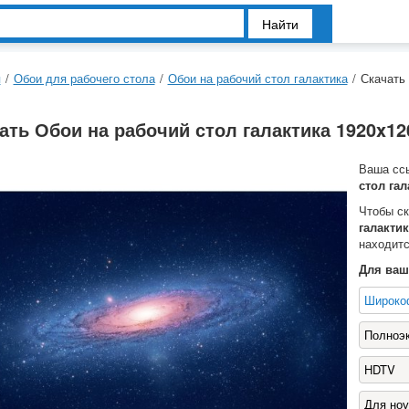
Найти
я
/
Обои для рабочего стола
/
Обои на рабочий стол галактика
/
Скачать 
ать Обои на рабочий стол галактика 1920x12
Ваша сс
стол гал
Чтобы с
галактик
находитс
Для ваш
Широко
Полноэ
HDTV
Для ноу