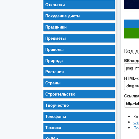
Открытки
Похудение диеты
Праздники
Предметы
Приколы
Код д
Природа
BB-код
Растения
HTML-к
Страны
Строительство
Ссылка
Творчество
Телефоны
Ка
От
Техника
По
Хобби