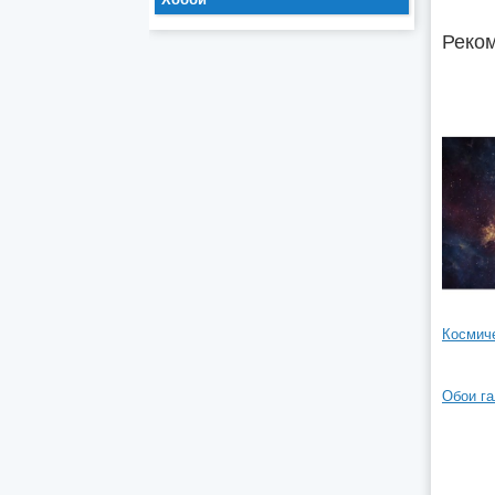
Реком
Космиче
Обои га