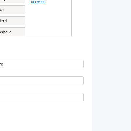
1600x900
le
roid
лефона