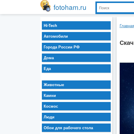
fotoham.ru
Hi-Tech
Главна
Автомобили
Скач
Города России РФ
Дома
Еда
Животные
Камни
Космос
Люди
Обои для рабочего стола