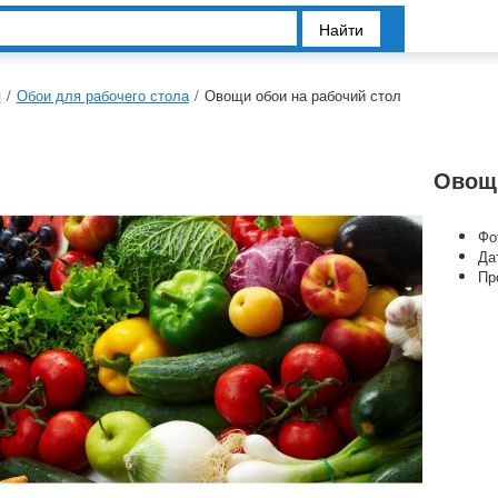
Найти
я
/
Обои для рабочего стола
/
Овощи обои на рабочий стол
Овощи
Фо
Да
Пр