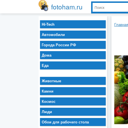
fotoham.ru
Hi-Tech
Главна
Автомобили
Города России РФ
Дома
Еда
Животные
Камни
Космос
Люди
Обои для рабочего стола