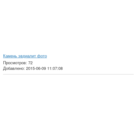
Камень эвдиалит фото
Просмотров: 72
Добавлено: 2015-06-09 11:07:08