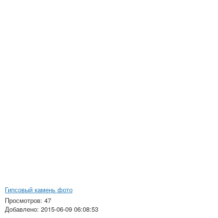
Гипсовый камень фото
Просмотров: 47
Добавлено: 2015-06-09 06:08:53