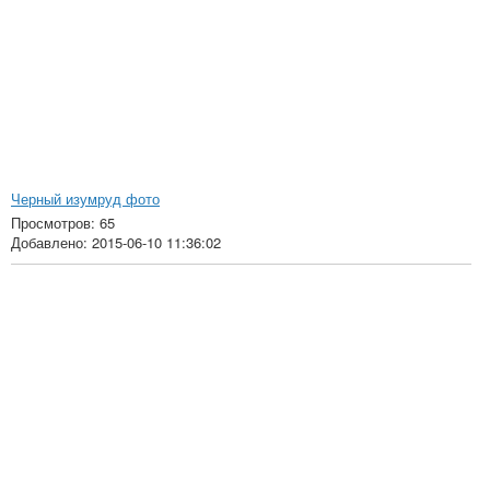
Черный изумруд фото
Просмотров: 65
Добавлено: 2015-06-10 11:36:02