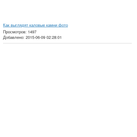
Как выглядят каловые камни фото
Просмотров: 1497
Добавлено: 2015-06-09 02:28:01