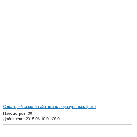
Санаторий соколиный камень первоуральск фото
Просмотров: 66
Добавлено: 2015-06-10 01:28:01