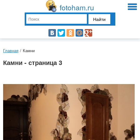
fotoham.ru
Найти
Главная
/
Камни
Камни - страница 3