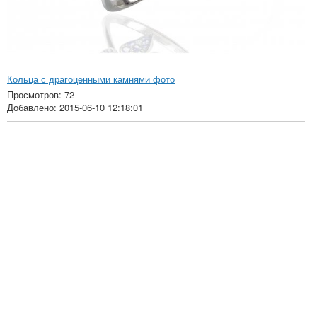
Кольца с драгоценными камнями фото
Просмотров: 72
Добавлено: 2015-06-10 12:18:01