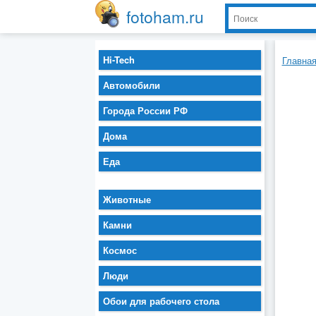
fotoham.ru
Hi-Tech
Главна
Автомобили
Города России РФ
Дома
Еда
Животные
Камни
Космос
Люди
Обои для рабочего стола