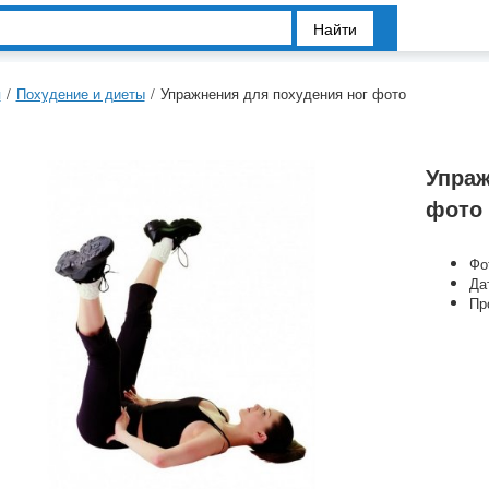
Найти
я
/
Похудение и диеты
/
Упражнения для похудения ног фото
Упраж
фото
Фо
Да
Пр