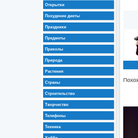
Открытки
Похудение диеты
Праздники
Предметы
Приколы
Природа
Растения
Похож
Страны
Строительство
Творчество
Телефоны
Техника
Хобби