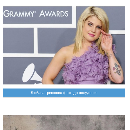
Любава грешнова фото до похудения