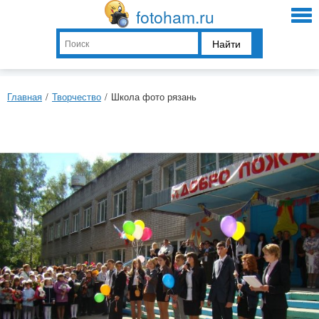
fotoham.ru
Найти
Главная
/
Творчество
/
Школа фото рязань