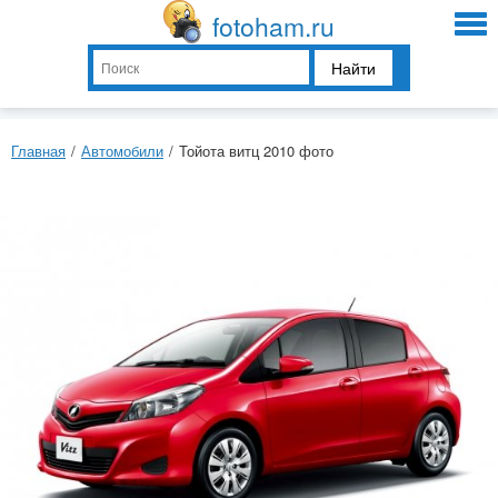
fotoham.ru
Найти
Главная
/
Автомобили
/
Тойота витц 2010 фото