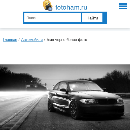
fotoham.ru
Найти
Главная
/
Автомобили
/
Бмв черно белое фото