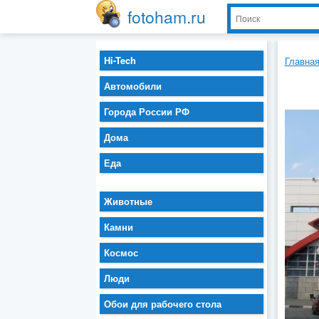
fotoham.ru
Hi-Tech
Главна
Автомобили
Города России РФ
Дома
Еда
Животные
Камни
Космос
Люди
Обои для рабочего стола