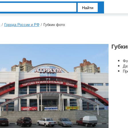
Найти
я
/
Города России и РФ
/
Губкин фото
Губки
Фо
Да
Пр