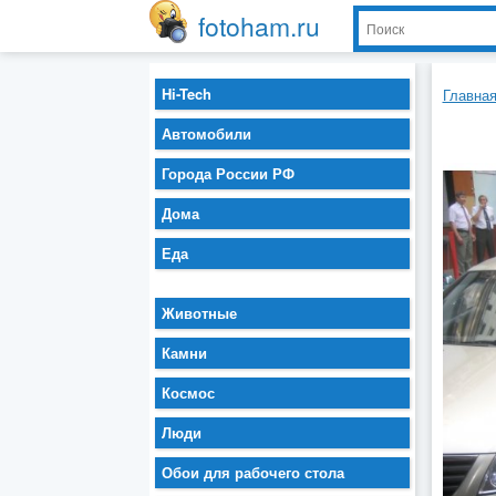
fotoham.ru
Hi-Tech
Главна
Автомобили
Города России РФ
Дома
Еда
Животные
Камни
Космос
Люди
Обои для рабочего стола