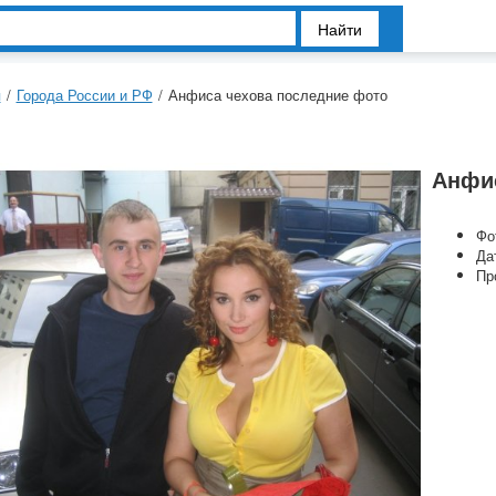
Найти
я
/
Города России и РФ
/
Анфиса чехова последние фото
Анфис
Фо
Да
Пр