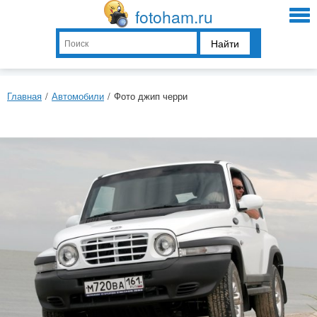
fotoham.ru
Найти
Главная
/
Автомобили
/
Фото джип черри