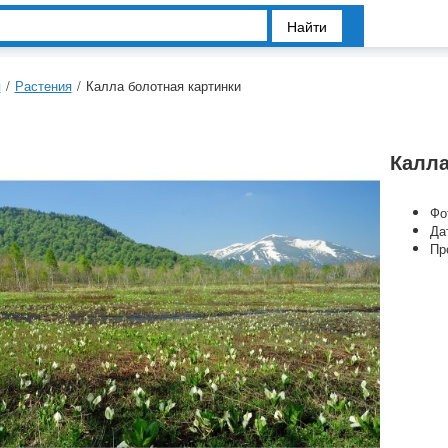
Найти
я
/
Растения
/
Калла болотная картинки
Калла
Фо
Да
Пр