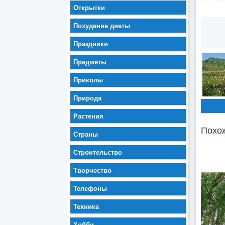
Открытки
Похудение диеты
Праздники
Предметы
Приколы
Природа
Растения
Похож
Страны
Строительство
Творчество
Телефоны
Техника
Хобби