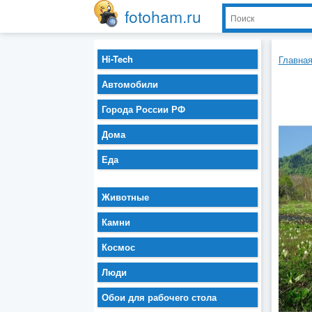
fotoham.ru
Hi-Tech
Главна
Автомобили
Города России РФ
Дома
Еда
Животные
Камни
Космос
Люди
Обои для рабочего стола