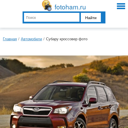
fotoham.ru
Найти
Главная
/
Автомобили
/
Субару кроссовер фото