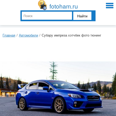
fotoham.ru
Найти
Главная
/
Автомобили
/
Субару импреза хэтчбек фото тюнинг