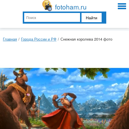
fotoham.ru
Найти
Главная
/
Города России и РФ
/
Снежная королева 2014 фото