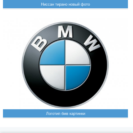
Ниссан тирано новый фото
Логотип бмв картинки