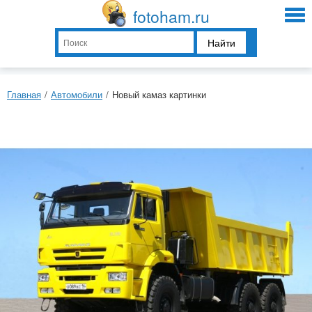
fotoham.ru
Найти
Главная
/
Автомобили
/
Новый камаз картинки