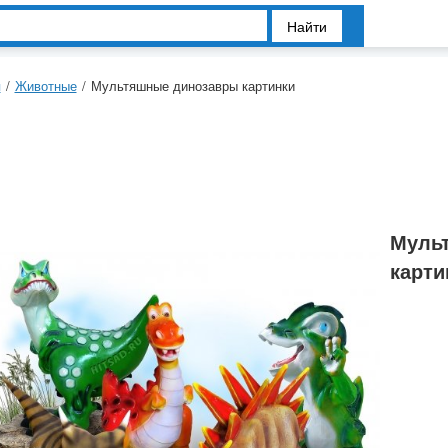
Найти
я
/
Животные
/
Мультяшные динозавры картинки
Муль
карти