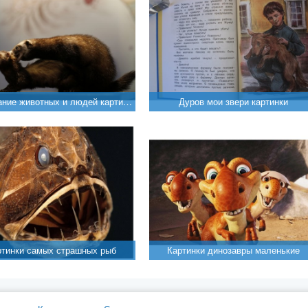
Спаривание животных и людей картинки
Дуров мои звери картинки
ртинки самых страшных рыб
Картинки динозавры маленькие