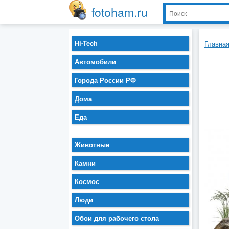
fotoham.ru
Hi-Tech
Главна
Автомобили
Города России РФ
Дома
Еда
Животные
Камни
Космос
Люди
Обои для рабочего стола