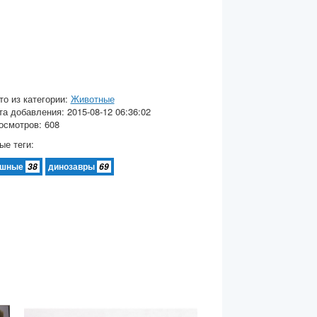
то из категории:
Животные
та добавления: 2015-08-12 06:36:02
осмотров: 608
е теги:
яшные
динозавры
38
69