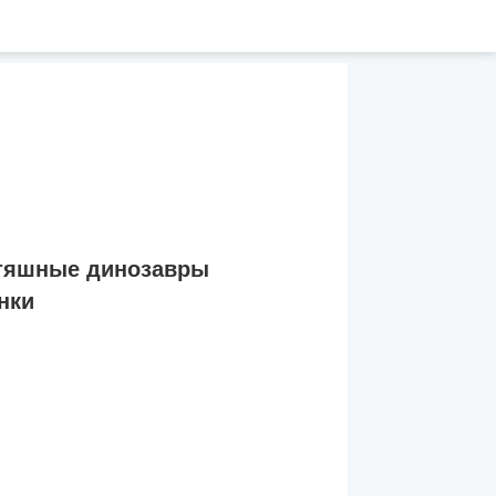
тяшные динозавры
нки