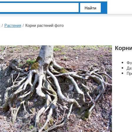
Найти
я
/
Растения
/
Корни растений фото
Корни
Фо
Да
Пр