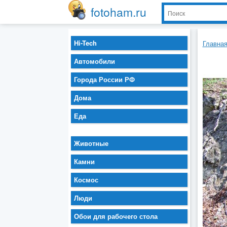
fotoham.ru
Hi-Tech
Главна
Автомобили
Города России РФ
Дома
Еда
Животные
Камни
Космос
Люди
Обои для рабочего стола