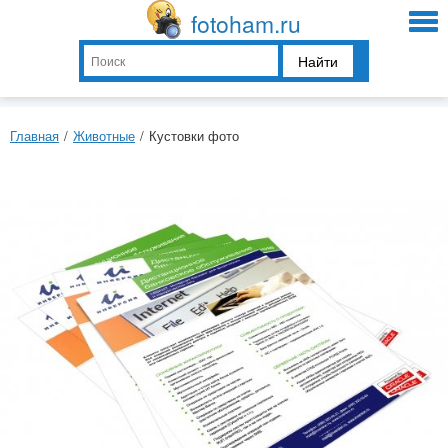
fotoham.ru
Найти
Главная
/
Животные
/
Кустовки фото