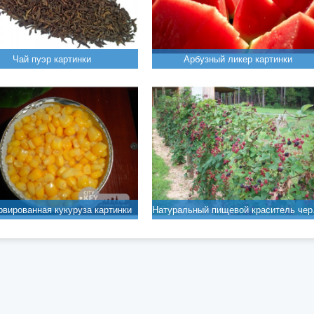
Чай пуэр картинки
Арбузный ликер картинки
рвированная кукуруза картинки
Натуральны