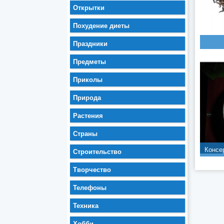
Открытки
Похудение диеты
Праздники
Предметы
Приколы
Природа
Растения
Страны
Консе
Строительство
Творчество
Телефоны
Техника
Хобби