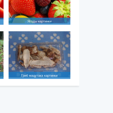
Ягоды картинки
й пищевой краситель черный «Ежевика» картинки
Гриб мацутакэ картинки