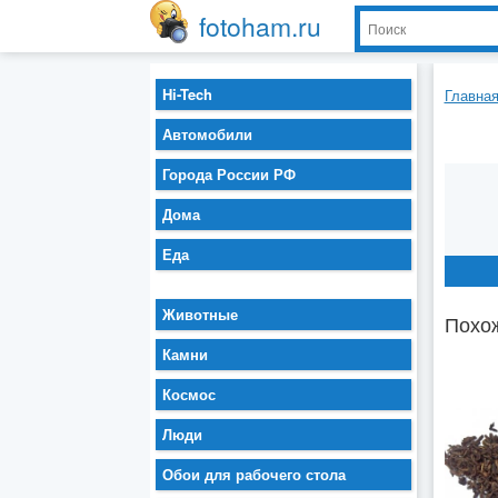
fotoham.ru
Hi-Tech
Главна
Автомобили
Города России РФ
Дома
Еда
Животные
Похож
Камни
Космос
Люди
Обои для рабочего стола