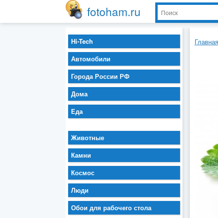
fotoham.ru
Hi-Tech
Главна
Автомобили
Города России РФ
Дома
Еда
Животные
Камни
Космос
Люди
Обои для рабочего стола