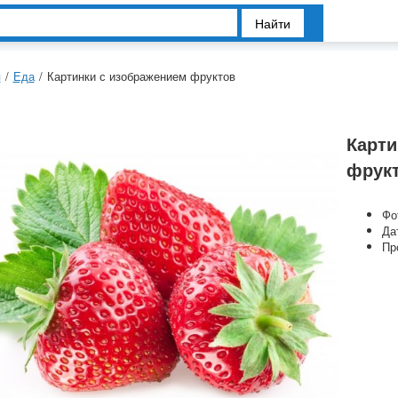
Найти
я
/
Еда
/
Картинки с изображением фруктов
Карти
фрук
Фо
Да
Пр