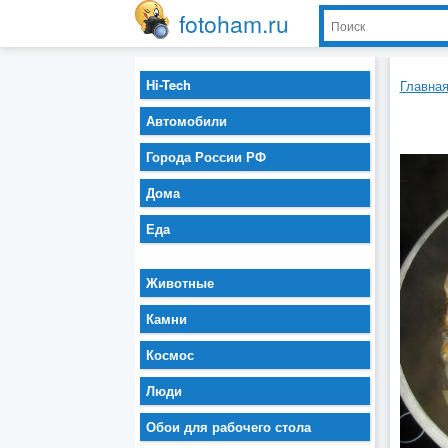
fotoham.ru
Hi-Tech
Главна
Автомобили
Города России РФ
Дома
Еда
Животные
Камни
Космос
Люди
Обои для рабочего стола