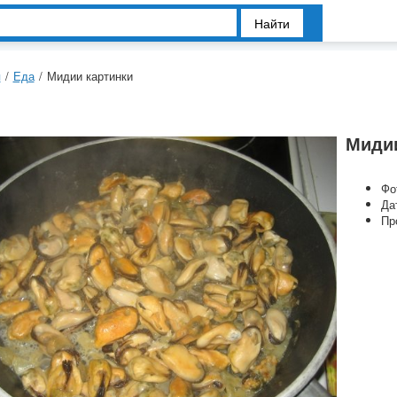
Найти
я
/
Еда
/
Мидии картинки
Мидии
Фо
Да
Пр