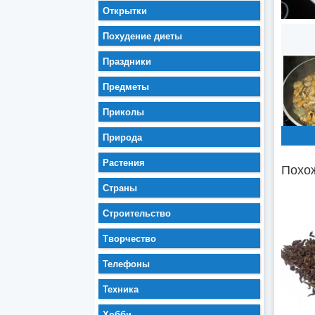
Открытки
Похудение диеты
Праздники
Предметы
Приколы
Природа
Растения
Похож
Страны
Строительство
Творчество
Телефоны
Техника
Хобби