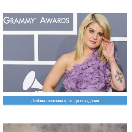
Любава грешнова фото до похудения