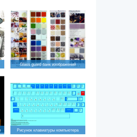
Glass guard банк изображений
е
Рисунок клавиатуры компьютера