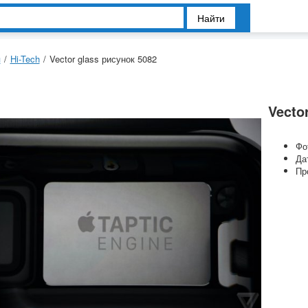
Найти
я
/
Hi-Tech
/
Vector glass рисунок 5082
Vecto
Фо
Да
Пр