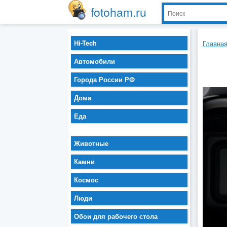
fotoham.ru
Hi-Tech
Главна
Автомобили
Города России РФ
Дома
Еда
Животные
Камни
Космос
Люди
Обои для рабочего стола