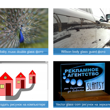
baby muse double glass фото
Willson body glass guard фото
оздать рисунок на компьютере
Vector glass com рисунок на зеркал