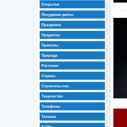
Открытки
Похудение диеты
Праздники
Предметы
Приколы
Природа
Растения
Страны
Строительство
Творчество
Телефоны
Техника
Хобби