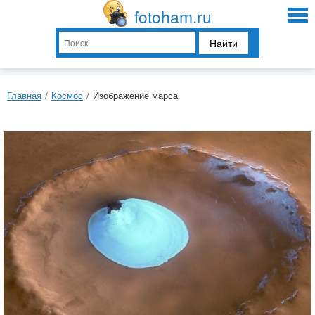
fotoham.ru
Найти
Главная
/
Космос
/
Изображение марса