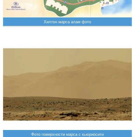
Хилтон марса алам фото
Фото поверхности марса с кьюриосити