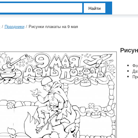
Найти
я
/
Праздники
/
Рисунки плакаты на 9 мая
Рисун
Фо
Да
Пр