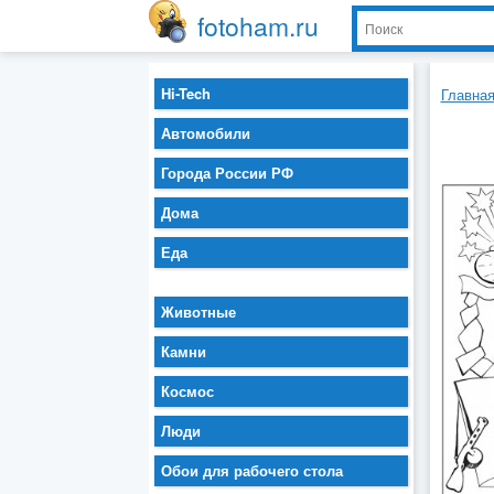
fotoham.ru
Hi-Tech
Главна
Автомобили
Города России РФ
Дома
Еда
Животные
Камни
Космос
Люди
Обои для рабочего стола