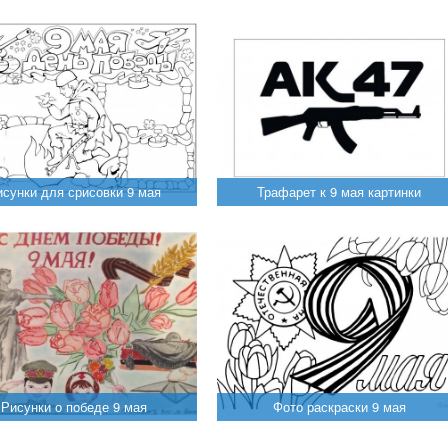
исунки для срисовки 9 мая
Трафарет к 9 мая картинки
Рисунки о победе 9 мая
Фото раскраски 9 мая