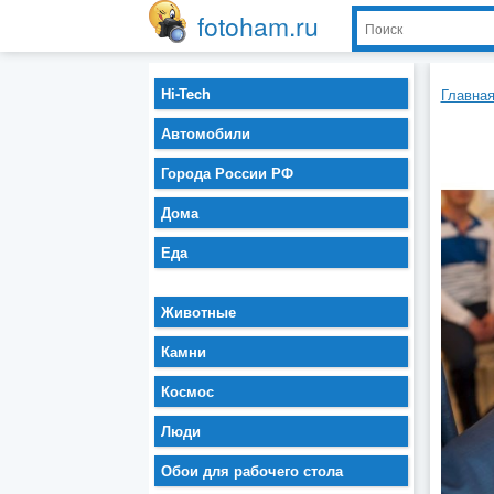
fotoham.ru
Hi-Tech
Главна
Автомобили
Города России РФ
Дома
Еда
Животные
Камни
Космос
Люди
Обои для рабочего стола