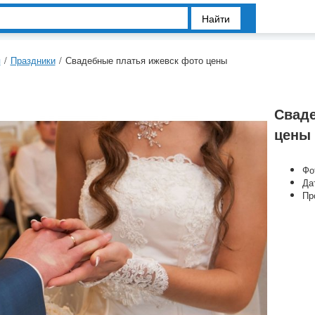
Найти
я
/
Праздники
/
Свадебные платья ижевск фото цены
Сваде
цены
Фо
Да
Пр