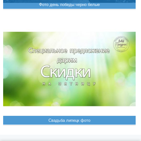
Фото день победы черно белые
Свадьба липецк фото