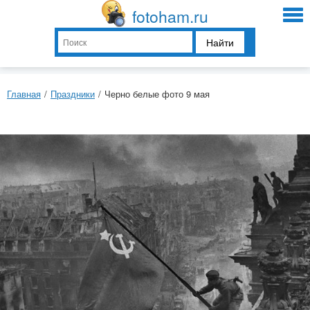
fotoham.ru
Найти
Главная
/
Праздники
/
Черно белые фото 9 мая