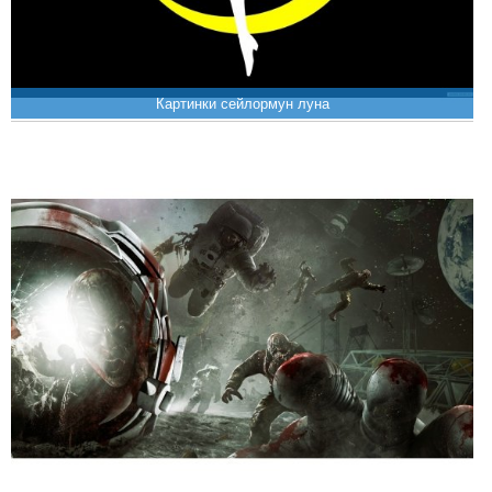
Картинки сейлормун луна