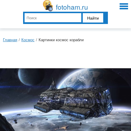
fotoham.ru
Найти
Главная
/
Космос
/
Картинки космос корабли