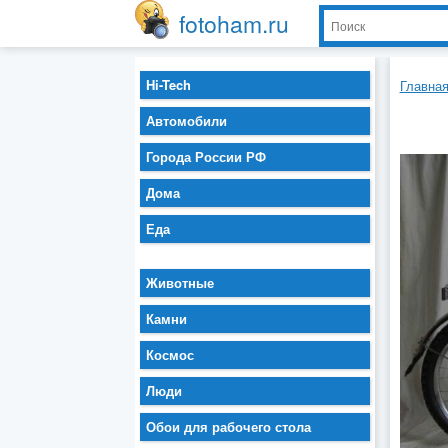
fotoham.ru
Hi-Tech
Главна
Автомобили
Города России РФ
Дома
Еда
Животные
Камни
Космос
Люди
Обои для рабочего стола