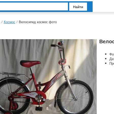
Найти
я
/
Космос
/
Велосипед космос фото
Велос
Фо
Да
Пр