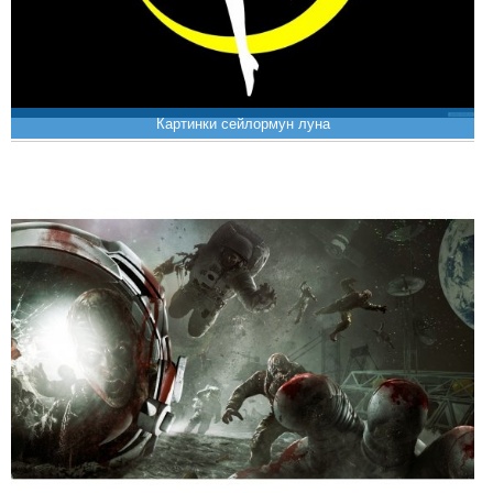
Картинки сейлормун луна