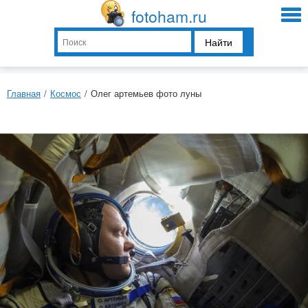
fotoham.ru
Найти
Главная
/
Космос
/
Олег артемьев фото луны