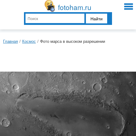
fotoham.ru
Найти
Главная
/
Космос
/
Фото марса в высоком разрешении