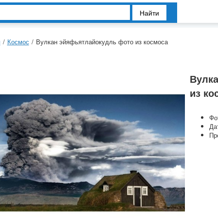
Найти
я
/
Космос
/
Вулкан эйяфьятлайокудль фото из космоса
Вулк
из ко
Фо
Да
Пр