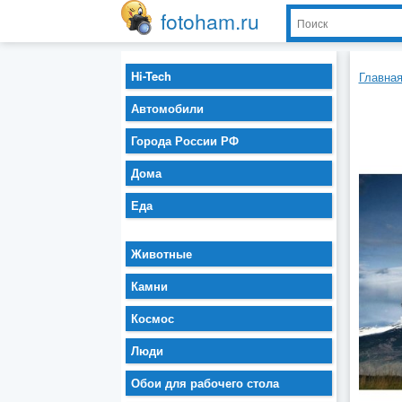
fotoham.ru
Hi-Tech
Главна
Автомобили
Города России РФ
Дома
Еда
Животные
Камни
Космос
Люди
Обои для рабочего стола