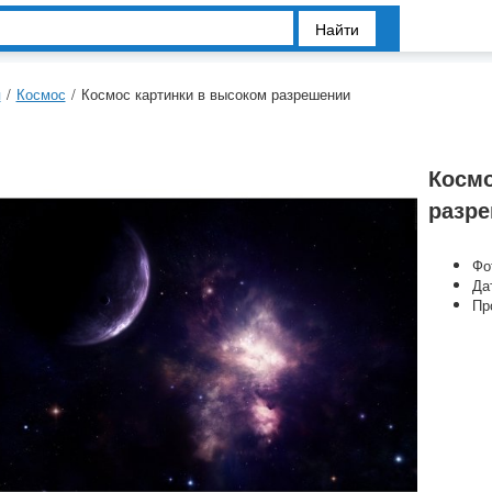
Найти
я
/
Космос
/
Космос картинки в высоком разрешении
Космо
разр
Фо
Да
Пр