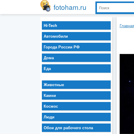
fotoham.ru
Hi-Tech
Главна
Автомобили
Города России РФ
Дома
Еда
Животные
Камни
Космос
Люди
Обои для рабочего стола