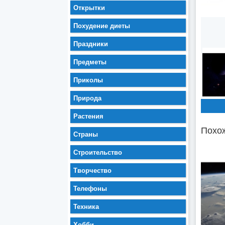
Открытки
Похудение диеты
Праздники
Предметы
Приколы
Природа
Растения
Похож
Страны
Строительство
Творчество
Телефоны
Техника
Хобби