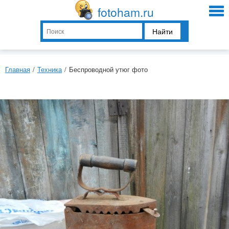
fotoham.ru
Найти
Главная
/
Техника
/
Беспроводной утюг фото