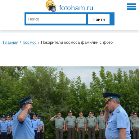
fotoham.ru
Найти
Главная
/
Космос
/
Покорители космоса фамилии с фото