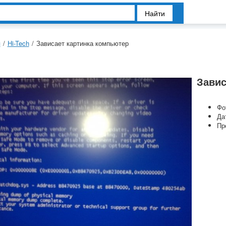
Найти
я
/
Hi-Tech
/
Зависает картинка компьютер
Завис
Фо
Да
Пр