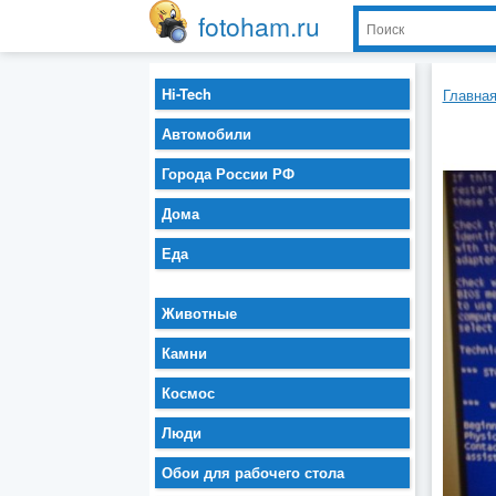
fotoham.ru
Hi-Tech
Главна
Автомобили
Города России РФ
Дома
Еда
Животные
Камни
Космос
Люди
Обои для рабочего стола