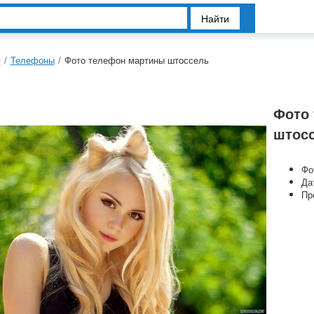
Найти
я
/
Телефоны
/
Фото телефон мартины штоссель
Фото
штос
Фо
Да
Пр