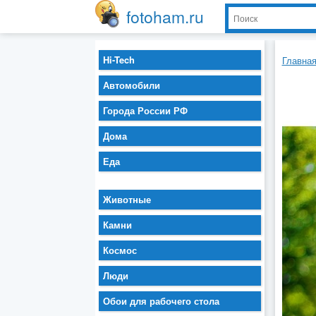
fotoham.ru
Hi-Tech
Главна
Автомобили
Города России РФ
Дома
Еда
Животные
Камни
Космос
Люди
Обои для рабочего стола