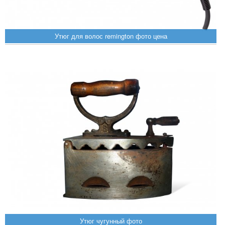
Утюг для волос remington фото цена
Утюг чугунный фото